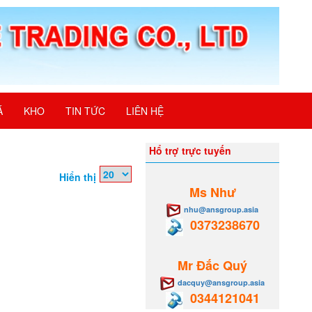
Á
KHO
TIN TỨC
LIÊN HỆ
Hổ trợ trực tuyến
Hiển thị
Ms Như
nhu@ansgroup.asia
0373238670
Mr Đắc Quý
dacquy@ansgroup.asia
0344121041