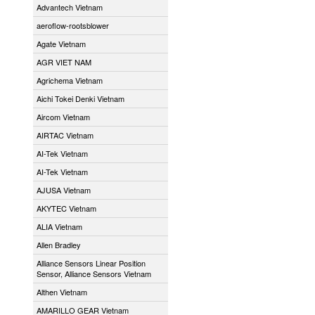
Advantech Vietnam
aeroflow-rootsblower
Agate Vietnam
AGR VIET NAM
Agrichema Vietnam
Aichi Tokei Denki Vietnam
Aircom Vietnam
AIRTAC Vietnam
AI-Tek Vietnam
AI-Tek Vietnam
AJUSA Vietnam
AKYTEC Vietnam
ALIA Vietnam
Allen Bradley
Alliance Sensors Linear Position
Sensor, Alliance Sensors Vietnam
Althen Vietnam
AMARILLO GEAR Vietnam