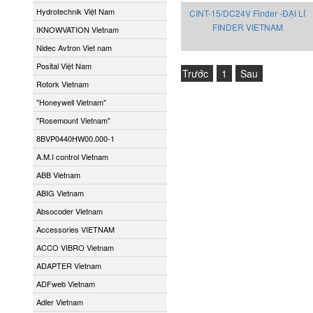
Hydrotechnik Việt Nam
CINT-15/DC24V Finder -ĐẠI LÍ
FINDER VIETNAM
IKNOWVATION Vietnam
Nidec Avtron Viet nam
Posital Việt Nam
Trước
1
Sau
Rotork Vietnam
"Honeywell Vietnam"
"Rosemount Vietnam"
8BVP0440HW00.000-1
A.M.I control Vietnam
ABB Vietnam
ABIG Vietnam
Absocoder Vietnam
Accessories VIETNAM
ACCO VIBRO Vietnam
ADAPTER Vietnam
ADFweb Vietnam
Adler Vietnam