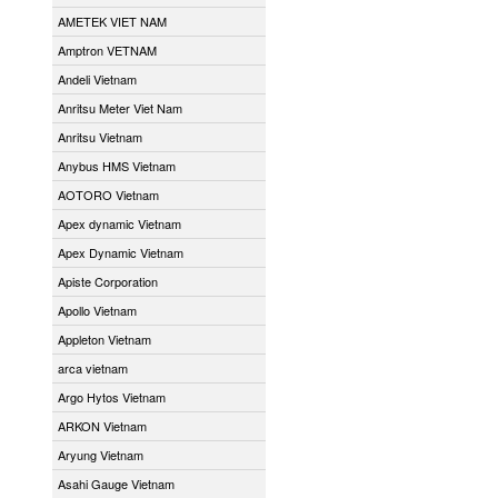
AMETEK VIET NAM
Amptron VETNAM
Andeli Vietnam
Anritsu Meter Viet Nam
Anritsu Vietnam
Anybus HMS Vietnam
AOTORO Vietnam
Apex dynamic Vietnam
Apex Dynamic Vietnam
Apiste Corporation
Apollo Vietnam
Appleton Vietnam
arca vietnam
Argo Hytos Vietnam
ARKON Vietnam
Aryung Vietnam
Asahi Gauge Vietnam