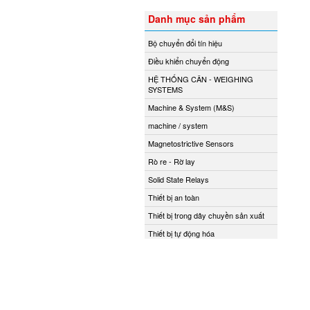
Danh mục sản phẩm
Bộ chuyển đổi tín hiệu
Điều khiển chuyển động
HỆ THỐNG CÂN - WEIGHING
SYSTEMS
Machine & System (M&S)
machine / system
Magnetostrictive Sensors
Rò re - Rờ lay
Solid State Relays
Thiết bị an toàn
Thiết bị trong dây chuyền sản xuất
Thiết bị tự động hóa