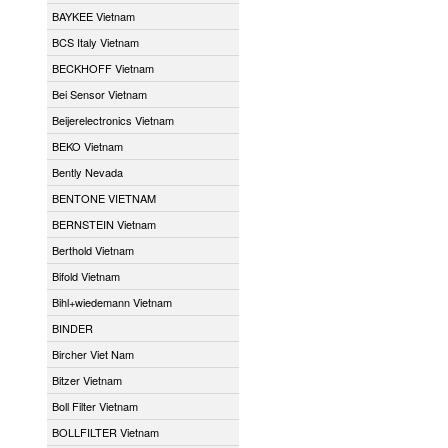
BAYKEE Vietnam
BCS Italy Vietnam
BECKHOFF Vietnam
Bei Sensor Vietnam
Beijerelectronics Vietnam
BEKO Vietnam
Bently Nevada
BENTONE VIETNAM
BERNSTEIN Vietnam
Berthold Vietnam
Bifold Vietnam
Bihl+wiedemann Vietnam
BINDER
Bircher Viet Nam
Bitzer Vietnam
Boll Filter Vietnam
BOLLFILTER Vietnam