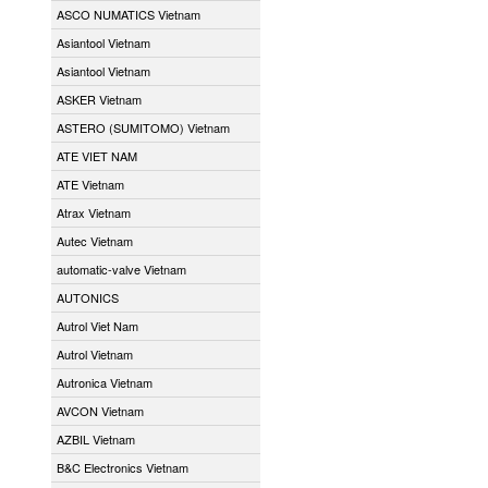
ASCO NUMATICS Vietnam
Asiantool Vietnam
Asiantool Vietnam
ASKER Vietnam
ASTERO (SUMITOMO) Vietnam
ATE VIET NAM
ATE Vietnam
Atrax Vietnam
Autec Vietnam
automatic-valve Vietnam
AUTONICS
Autrol Viet Nam
Autrol Vietnam
Autronica Vietnam
AVCON Vietnam
AZBIL Vietnam
B&C Electronics Vietnam