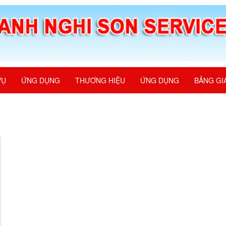
VỤ
ỨNG DỤNG
THƯƠNG HIỆU
ỨNG DỤNG
BẢNG GI