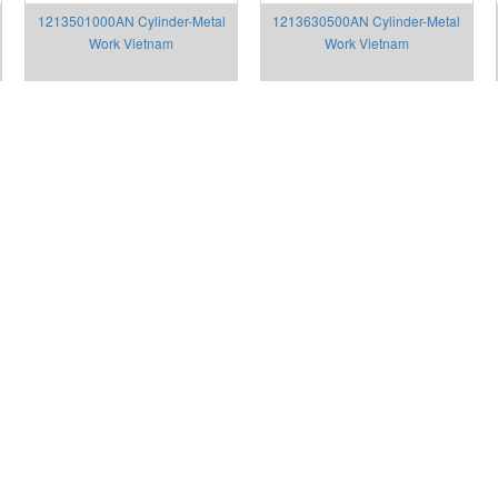
1213501000AN Cylinder-Metal
1213630500AN Cylinder-Metal
Work Vietnam
Work Vietnam