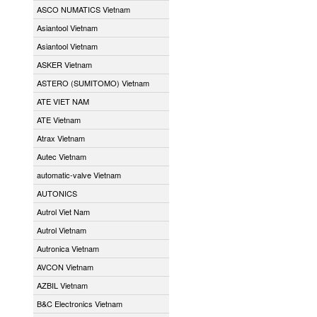
ASCO NUMATICS Vietnam
Asiantool Vietnam
Asiantool Vietnam
ASKER Vietnam
ASTERO (SUMITOMO) Vietnam
ATE VIET NAM
ATE Vietnam
Atrax Vietnam
Autec Vietnam
automatic-valve Vietnam
AUTONICS
Autrol Viet Nam
Autrol Vietnam
Autronica Vietnam
AVCON Vietnam
AZBIL Vietnam
B&C Electronics Vietnam