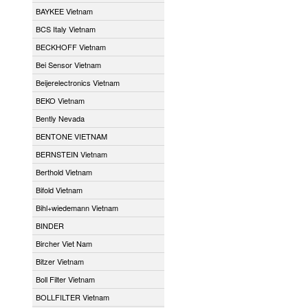
BAYKEE Vietnam
BCS Italy Vietnam
BECKHOFF Vietnam
Bei Sensor Vietnam
Beijerelectronics Vietnam
BEKO Vietnam
Bently Nevada
BENTONE VIETNAM
BERNSTEIN Vietnam
Berthold Vietnam
Bifold Vietnam
Bihl+wiedemann Vietnam
BINDER
Bircher Viet Nam
Bitzer Vietnam
Boll Filter Vietnam
BOLLFILTER Vietnam