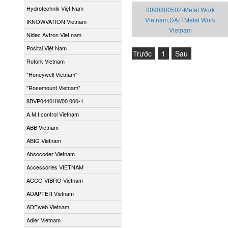
Hydrotechnik Việt Nam
0090800502-Metal Work
Vietnam,ĐẠI Í Metal Work
IKNOWVATION Vietnam
Vietnam
Nidec Avtron Viet nam
Posital Việt Nam
Trước
1
Sau
Rotork Vietnam
"Honeywell Vietnam"
"Rosemount Vietnam"
8BVP0440HW00.000-1
A.M.I control Vietnam
ABB Vietnam
ABIG Vietnam
Absocoder Vietnam
Accessories VIETNAM
ACCO VIBRO Vietnam
ADAPTER Vietnam
ADFweb Vietnam
Adler Vietnam