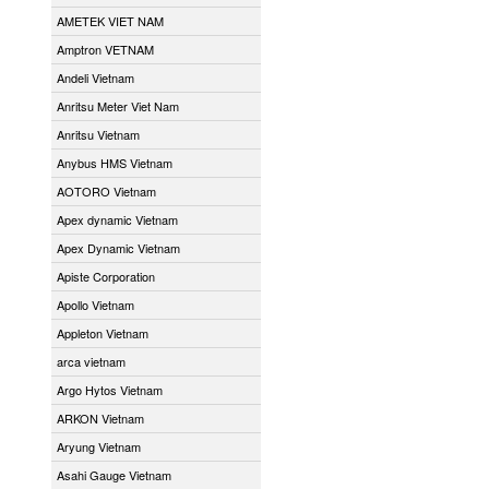
AMETEK VIET NAM
Amptron VETNAM
Andeli Vietnam
Anritsu Meter Viet Nam
Anritsu Vietnam
Anybus HMS Vietnam
AOTORO Vietnam
Apex dynamic Vietnam
Apex Dynamic Vietnam
Apiste Corporation
Apollo Vietnam
Appleton Vietnam
arca vietnam
Argo Hytos Vietnam
ARKON Vietnam
Aryung Vietnam
Asahi Gauge Vietnam