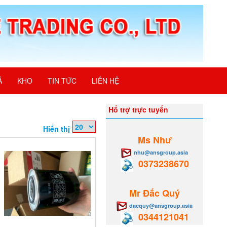
Á
KHO
TIN TỨC
LIÊN HỆ
Hổ trợ trực tuyến
Hiển thị
Ms Như
nhu@ansgroup.asia
0373238670
Mr Đắc Quý
dacquy@ansgroup.asia
0344121041