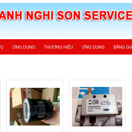
VỤ
ỨNG DỤNG
THƯƠNG HIỆU
ỨNG DỤNG
BẢNG GI