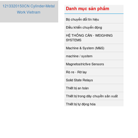
1213320150CN Cylinder-Metal
Danh mục sản phẩm
Work Vietnam
Bộ chuyển đổi tín hiệu
Điều khiển chuyển động
HỆ THỐNG CÂN - WEIGHING
SYSTEMS
Machine & System (M&S)
machine / system
Magnetostrictive Sensors
Rò re - Rờ lay
Solid State Relays
Thiết bị an toàn
Thiết bị trong dây chuyền sản xuất
Thiết bị tự động hóa