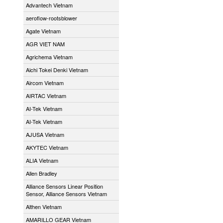
Advantech Vietnam
aeroflow-rootsblower
Agate Vietnam
AGR VIET NAM
Agrichema Vietnam
Aichi Tokei Denki Vietnam
Aircom Vietnam
AIRTAC Vietnam
AI-Tek Vietnam
AI-Tek Vietnam
AJUSA Vietnam
AKYTEC Vietnam
ALIA Vietnam
Allen Bradley
Alliance Sensors Linear Position
Sensor, Alliance Sensors Vietnam
Althen Vietnam
AMARILLO GEAR Vietnam